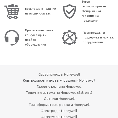
Товар
сертифицирован.
Весь товар в наличии
Официальная
на наших складах
гарантия на
продукцию.
Профессиональная
Постпродажная
консультация и
поддержка и монтаж
подбор
оборудования
оборудования
Сервоприводы Honeywell
Контроллеры и платы управления Honeywell
Газовые клапаны Honeywell
Топочные автоматы Honeywell (Satronic)
Датчики Honeywell
Трансформаторы розжига Honeywell
Электроды Honeywell
Аксессуары Honeywell