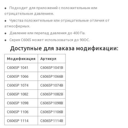
Подходит для приложений с положительным или
отрицательным давлением.
Чувства положительные или отрицательные отличия от
атмосферных.
Давление или перепад давления до 400 Па.
Серия C6065 может использоваться до 90OC.
Доступные для заказа модификации:
Модификация
Артикул
C6065P 1041
C6065P1041B
C6065P 1066
C6065P1066B
C6065P 1074
C6065P1074B
C6065P 1082
C6065P1082B
C6065P 1098
C6065P1098B
C6065P 1106
C6065P1106B
C6065P 1114
C6065P1114B