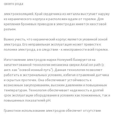
своего рода
электроизоляцией. Край сердечника из металла выступает наружу
из керамического корпуса и расположен вдали от горелки. Для
крепления броневых приводов в электродах имеется хвостовой
разъем.
Важно учесть, что керамический корпус является уязвимой зоной
электрода. Его неправильная эксплуатация может привести к
поломке электрода, а в следствии - к неисправности всей горелки.
Изготовление электродов марки Honeywell базируется на
запатентованной технологии механизма сверки Axial ion path (с
англ. как "осевой ионный путь"). Данная технология позволяет
работать в экстремальных условиях, избегая отравлений датчика
и скрытых протечек. Она обеспечивает устойчивость к
возможным закупориваниям, высоким давлениям и повышенным
температурам. Технология обеспечивает надежность и долгий
срок эксплуатации оборудования в условиях как пониженных, так и
повышенных показателей рН.
Грамотное использование электродов обеспечит отсутствие